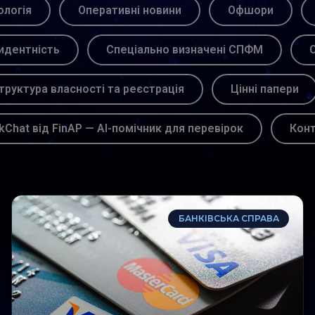
логія
Оперативні новини
Офшори
идентність
Спеціально визначені СПФМ
С
труктура власності та реєстрація
Цінні папери
kChat від FinAP — AI-помічник для перевірок
Кон
БАНКІВСЬКА СПРАВА