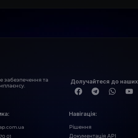
не забезпечення та
Долучайтеся до наших
мплаєнсу.
ка:
Навігація:
ap.com.ua
Рішення
Документація АРІ
70 01