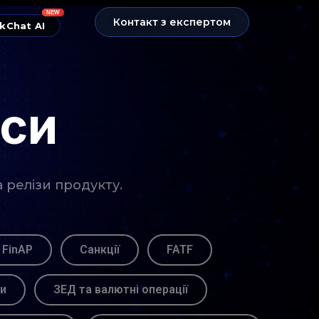
NEW
Контакт з експертом
kChat AI
нси
а релізи продукту.
 FinAP
Санкції
FATF
ви
ЗЕД та валютні операції