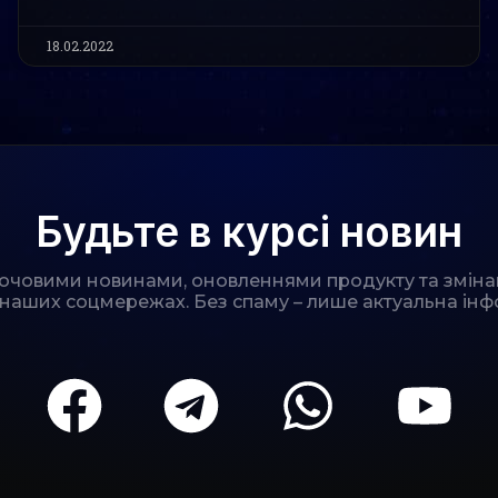
18.02.2022
Будьте в курсі новин
лючовими новинами, оновленнями продукту та зміна
 наших соцмережах. Без спаму – лише актуальна інф