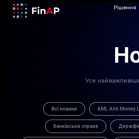
Рішення
Но
Усе найважливіше 
Всі новини
AML Anti Money 
Банківська справа
Держфін