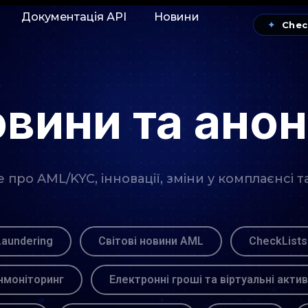
Документація АРІ
Новини
✦
Chec
вини та ано
про AML/KYC, інновації, зміни у комплаєнсі т
Laundering
Світові новини AML
CheckLists
моніторинг
Електронні гроші та віртуальні акти