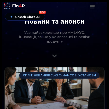
NEW
✦
CheckChat AI
Новини та анонси
Усе найважливіше про AML/KYC,
інновації, зміни у комплаєнсі та релізи
продукту.
CheckChat від FinAP — AI-помічник для перевірок
СПЛІТ, НЕБАНКІВСЬКІ ФІНАНСОВІ УСТАНОВИ