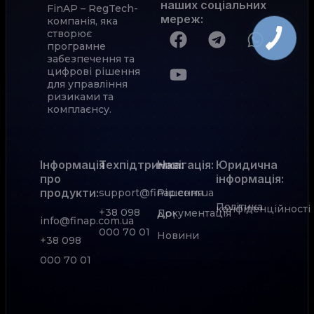
наших соціальних
FinAP – RegTech-
мереж
:
компанія, яка
створює
програмне
забезпечення та
цифрові рішення
для управління
ризиками та
комплаєнсу.
Інформація
Техпідтримка:
Навігація:
Юридична
про
інформація:
продукти:
support@finap.com.ua
Рішення
Політика
конфіденційності
+38 098
Документація
АРІ
info@finap.com.ua
000 70 01
Новини
+38 098
000 70 01