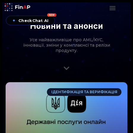
NEW
✦
CheckChat AI
Новини та анонси
Усе найважливіше про AML/KYC,
інновації, зміни у комплаєнсі та релізи
продукту.
CheckChat від FinAP — AI-помічник для перевірок
ІДЕНТИФІКАЦІЯ ТА ВЕРИФІКАЦІЯ