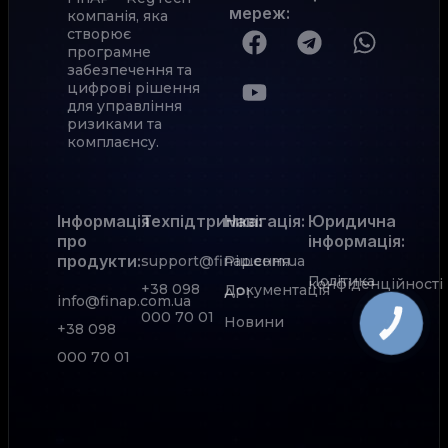
мереж
:
компанія, яка
створює
програмне
забезпечення та
цифрові рішення
для управління
ризиками та
комплаєнсу.
Інформація
Техпідтримка:
Навігація:
Юридична
про
інформація:
продукти:
support@finap.com.ua
Рішення
Політика
конфіденційності
+38 098
Документація
АРІ
info@finap.com.ua
000 70 01
Новини
КНОПКА
+38 098
ЗВ'ЯЗКУ
000 70 01