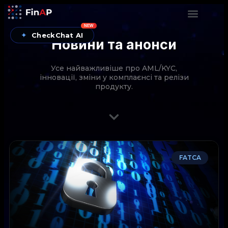
NEW
✦
CheckChat AI
Новини та анонси
Усе найважливіше про AML/KYC,
інновації, зміни у комплаєнсі та релізи
продукту.
CheckChat від FinAP — AI-помічник для перевірок
FATCA