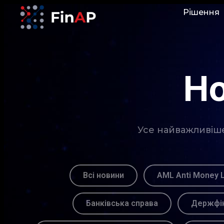
Рішення
Но
Усе найважливіше 
Всі новини
AML Anti Money 
Банківська справа
Держфін