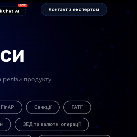
NEW
Контакт з експертом
kChat AI
нси
а релізи продукту.
 FinAP
Санкції
FATF
ви
ЗЕД та валютні операції