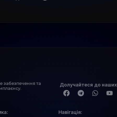
не забезпечення та
Долучайтеся до наших
мплаєнсу.
ка:
Навігація: