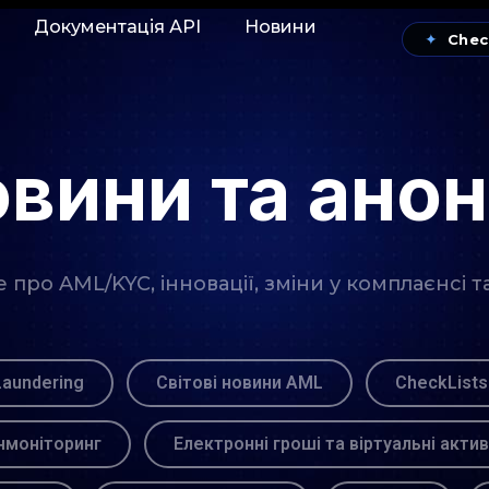
Документація АРІ
Новини
✦
Chec
вини та ано
про AML/KYC, інновації, зміни у комплаєнсі т
Laundering
Світові новини AML
CheckLists
моніторинг
Електронні гроші та віртуальні акти