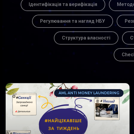
Ідентифікація та верифікація
Методо
Регулювання та нагляд НБУ
Рез
Структура власності
С
Chec
AML ANTI MONEY LAUNDERING