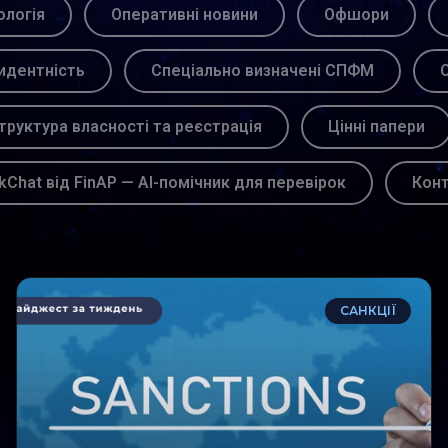
логія
Оперативні новини
Офшори
идентність
Спеціально визначені СПФМ
С
труктура власності та реєстрація
Цінні папери
kChat від FinAP — AI-помічник для перевірок
Кон
САНКЦІЇ