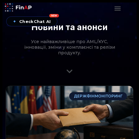
NEW
✦
CheckChat AI
Новини та анонси
Усе найважливіше про AML/KYC,
інновації, зміни у комплаєнсі та релізи
продукту.
CheckChat від FinAP — AI-помічник для перевірок
ДЕРЖФІНМОНІТОРИНГ