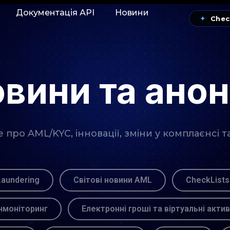
Документація АРІ
Новини
✦
Chec
вини та ано
про AML/KYC, інновації, зміни у комплаєнсі т
Laundering
Світові новини AML
CheckLists
моніторинг
Електронні гроші та віртуальні акти