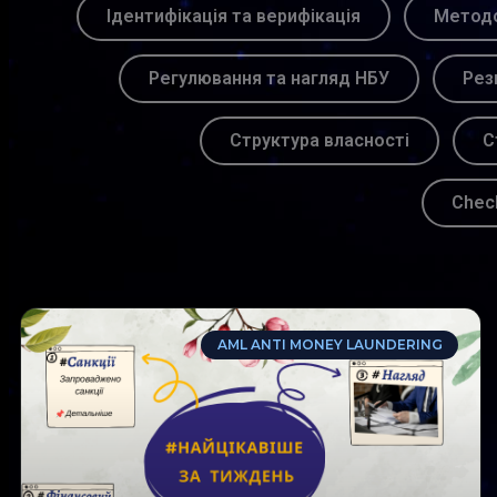
Ідентифікація та верифікація
Методо
Регулювання та нагляд НБУ
Рез
Структура власності
С
Chec
AML ANTI MONEY LAUNDERING