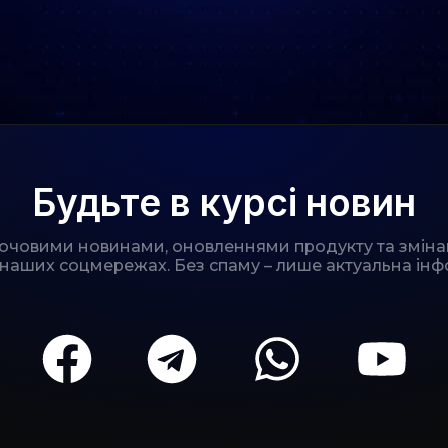
Будьте в курсі новин
лючовими новинами, оновленнями продукту та зміна
 наших соцмережах. Без спаму – лише актуальна інф