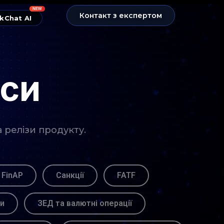
NEW
Контакт з експертом
kChat AI
нси
а релізи продукту.
 FinAP
Санкції
FATF
ви
ЗЕД та валютні операції