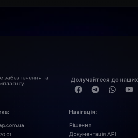
не забезпечення та
Долучайтеся до наших
мплаєнсу.
ка:
Навігація:
ap.com.ua
Рішення
Документація АРІ
70 01