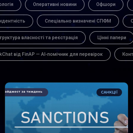
логія
Оперативні новини
Офшори
идентність
Спеціально визначені СПФМ
С
труктура власності та реєстрація
Цінні папери
kChat від FinAP — AI-помічник для перевірок
Кон
САНКЦІЇ