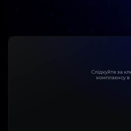
Слідкуйте за к
комплаєнсу в