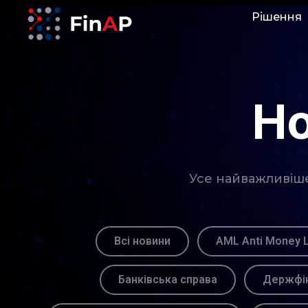
Рішення
Но
Усе найважливіше 
Всі новини
AML Anti Money 
Банківська справа
Держфін