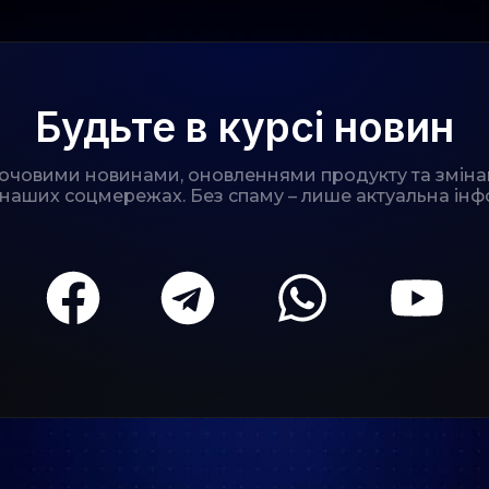
Будьте в курсі новин
лючовими новинами, оновленнями продукту та зміна
 наших соцмережах. Без спаму – лише актуальна інф