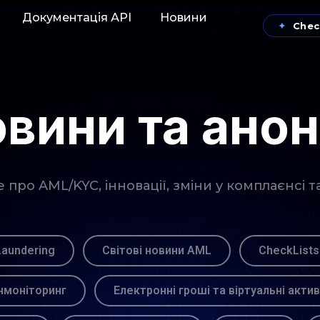
Документація АРІ
Новини
✦
Chec
вини та ано
про AML/KYC, інновації, зміни у комплаєнсі т
Laundering
Світові новини AML
CheckLists
моніторинг
Електронні гроші та віртуальні акти