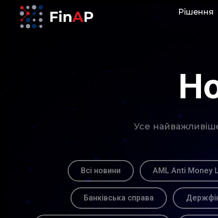
Рішення
Но
Усе найважливіше 
Всі новини
AML Anti Money 
Банківська справа
Держфін