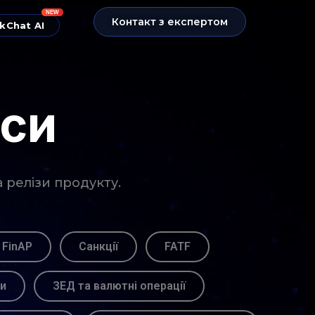
NEW
Контакт з експертом
kChat AI
нси
а релізи продукту.
 FinAP
Санкції
FATF
ви
ЗЕД та валютні операції