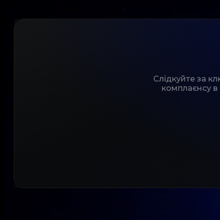
Слідкуйте за к
комплаєнсу в