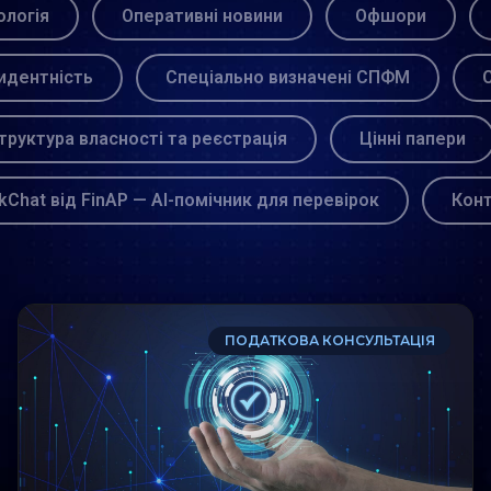
логія
Оперативні новини
Офшори
идентність
Спеціально визначені СПФМ
С
труктура власності та реєстрація
Цінні папери
kChat від FinAP — AI-помічник для перевірок
Кон
ПОДАТКОВА КОНСУЛЬТАЦІЯ