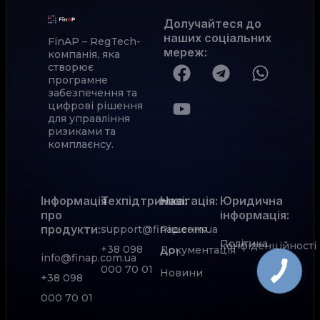
Долучайтеся до
наших соціальних
FinAP – RegTech-
мереж
:
компанія, яка
створює
програмне
забезпечення та
цифрові рішення
для управління
ризиками та
комплаєнсу.
Інформація
Техпідтримка:
Навігація:
Юридична
про
інформація:
продукти:
support@finap.com.ua
Рішення
Політика
конфіденційності
+38 098
Документація
АРІ
info@finap.com.ua
000 70 01
Новини
+38 098
000 70 01