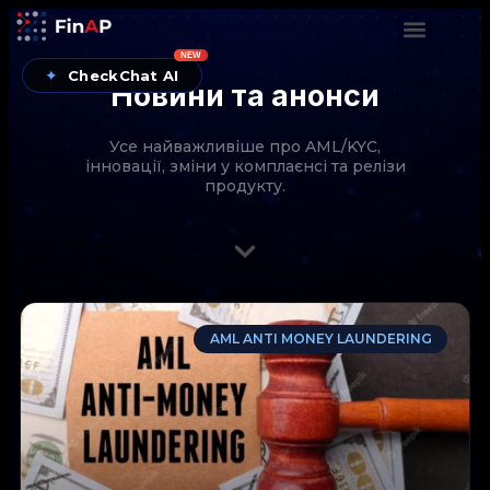
NEW
✦
CheckChat AI
Новини та анонси
Усе найважливіше про AML/KYC,
інновації, зміни у комплаєнсі та релізи
продукту.
CheckChat від FinAP — AI-помічник для перевірок
AML ANTI MONEY LAUNDERING