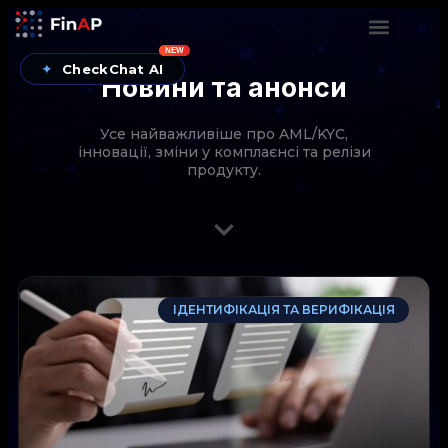
NEW
✦
CheckChat AI
Новини та анонси
Усе найважливіше про AML/KYC,
інновації, зміни у комплаєнсі та релізи
продукту.
CheckChat від FinAP — AI-помічник для перевірок
ІДЕНТИФІКАЦІЯ ТА ВЕРИФІКАЦІЯ