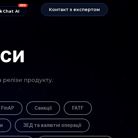
NEW
Контакт з експертом
kChat AI
нси
а релізи продукту.
 FinAP
Санкції
FATF
ви
ЗЕД та валютні операції