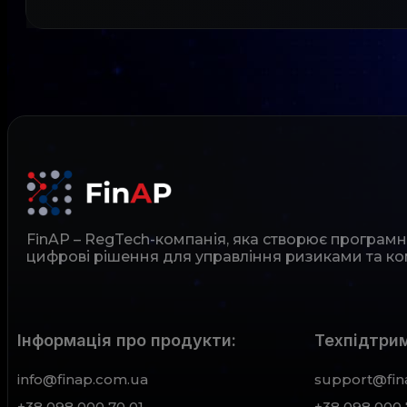
FinAP – RegTech-компанія, яка створює програм
цифрові рішення для управління ризиками та ко
Інформація про продукти:
Техпідтрим
info@finap.com.ua
support@fin
+38 098 000 70 01
+38 098 000 