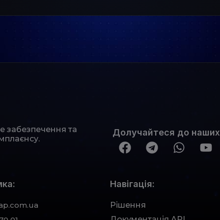
не забезпечення та
Долучайтеся до наших
мплаєнсу.
ка:
Навігація:
ap.com.ua
Рішення
Документація АРІ
70 01