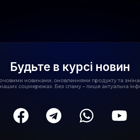
Будьте в курсі новин
лючовими новинами, оновленнями продукту та зміна
 наших соцмережах. Без спаму – лише актуальна інф