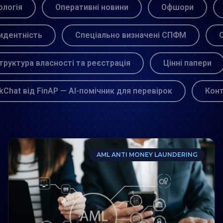
логія
Оперативні новини
Офшори
идентність
Спеціально визначені СПФМ
С
труктура власності та реєстрація
Цінні папери
kChat від FinAP — AI-помічник для перевірок
Кон
AML ANTI MONEY LAUNDERING