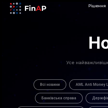
Рішення
Но
Усе найважливіше 
Всі новини
AML Anti Money 
Банківська справа
Держфін