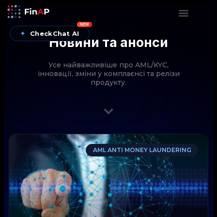
NEW
✦
CheckChat AI
Новини та анонси
Усе найважливіше про AML/KYC,
інновації, зміни у комплаєнсі та релізи
продукту.
CheckChat від FinAP — AI-помічник для перевірок
AML ANTI MONEY LAUNDERING