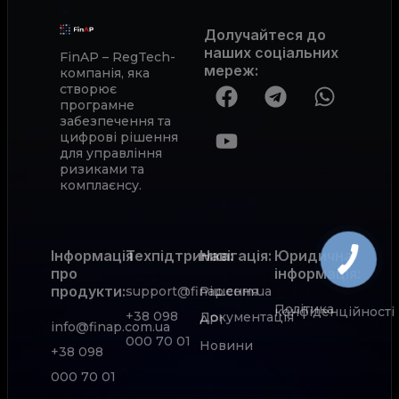
Долучайтеся до
наших соціальних
FinAP – RegTech-
мереж
:
компанія, яка
створює
програмне
забезпечення та
цифрові рішення
для управління
ризиками та
комплаєнсу.
Інформація
Техпідтримка:
Навігація:
Юридична
про
інформація:
продукти:
support@finap.com.ua
Рішення
Політика
конфіденційності
+38 098
Документація
АРІ
info@finap.com.ua
000 70 01
Новини
+38 098
000 70 01