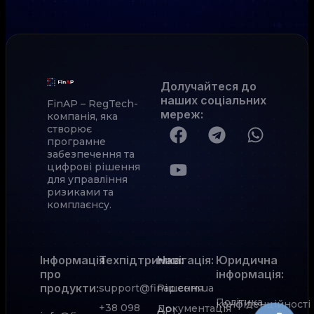
Долучайтеся до
наших соціальних
FinAP – RegTech-
мереж
:
компанія, яка
створює
програмне
забезпечення та
цифрові рішення
для управління
ризиками та
комплаєнсу.
Інформація
Техпідтримка:
Навігація:
Юридична
про
інформація:
продукти:
support@finap.com.ua
Рішення
Політика
конфіденційності
+38 098
Документація
АРІ