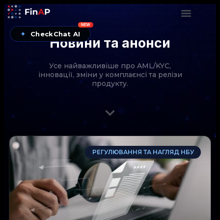
NEW
✦
CheckChat AI
Новини та анонси
Усе найважливіше про AML/KYC,
інновації, зміни у комплаєнсі та релізи
продукту.
CheckChat від FinAP — AI-помічник для перевірок
РЕГУЛЮВАННЯ ТА НАГЛЯД НБУ