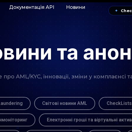
Документація АРІ
Новини
✦
Chec
вини та ано
про AML/KYC, інновації, зміни у комплаєнсі т
Laundering
Світові новини AML
CheckLists
моніторинг
Електронні гроші та віртуальні акти