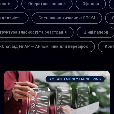
логія
Оперативні новини
Офшори
идентність
Спеціально визначені СПФМ
С
труктура власності та реєстрація
Цінні папери
kChat від FinAP — AI-помічник для перевірок
Кон
AML ANTI MONEY LAUNDERING