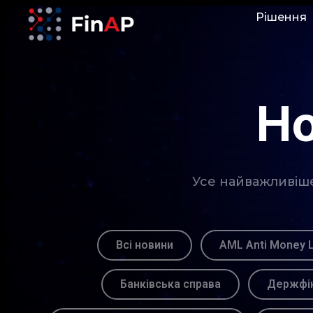
Рішення
Но
Усе найважливіше 
Всі новини
AML Anti Money 
Банківська справа
Держфін