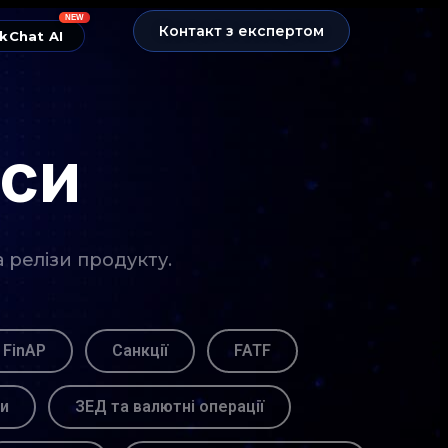
NEW
Контакт з експертом
kChat AI
нси
а релізи продукту.
 FinAP
Санкції
FATF
ви
ЗЕД та валютні операції