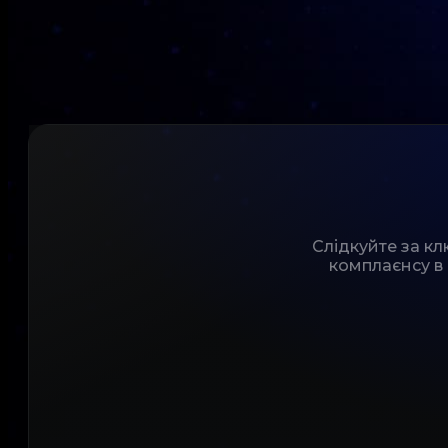
Слідкуйте за к
комплаєнсу в