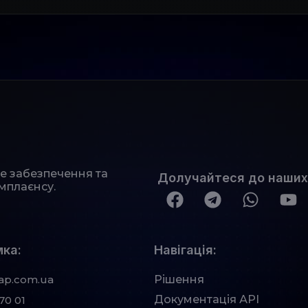
не забезпечення та
Долучайтеся до наших
мплаєнсу.
ка:
Навігація:
ap.com.ua
Рішення
Документація АРІ
70 01