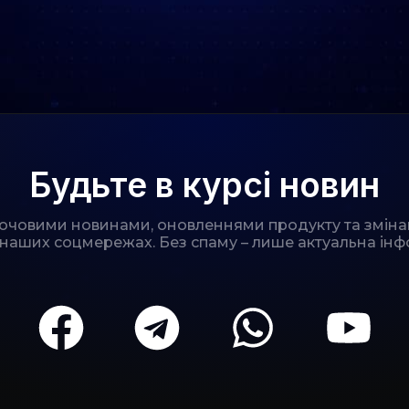
Будьте в курсі новин
лючовими новинами, оновленнями продукту та зміна
 наших соцмережах. Без спаму – лише актуальна інф