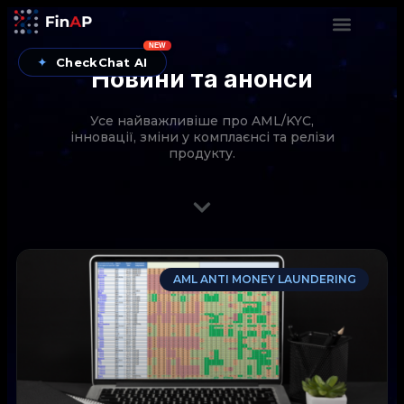
NEW
✦
CheckChat AI
Новини та анонси
Усе найважливіше про AML/KYC,
інновації, зміни у комплаєнсі та релізи
продукту.
CheckChat від FinAP — AI-помічник для перевірок
AML ANTI MONEY LAUNDERING