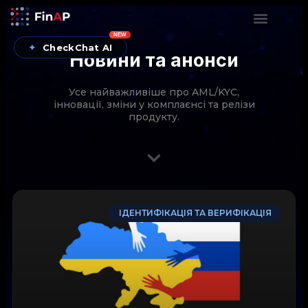
NEW
✦
CheckChat AI
Новини та анонси
Усе найважливіше про AML/KYC,
інновації, зміни у комплаєнсі та релізи
продукту.
CheckChat від FinAP — AI-помічник для перевірок
ІДЕНТИФІКАЦІЯ ТА ВЕРИФІКАЦІЯ