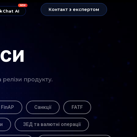
NEW
Контакт з експертом
kChat AI
нси
а релізи продукту.
 FinAP
Санкції
FATF
ви
ЗЕД та валютні операції