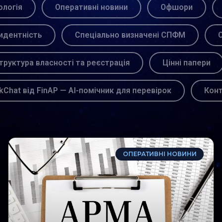
логія
Оперативні новини
Офшори
идентність
Спеціально визначені СПФМ
С
труктура власності та реєстрація
Цінні папери
kChat від FinAP — AI-помічник для перевірок
Кон
ОПЕРАТИВНІ НОВИНИ