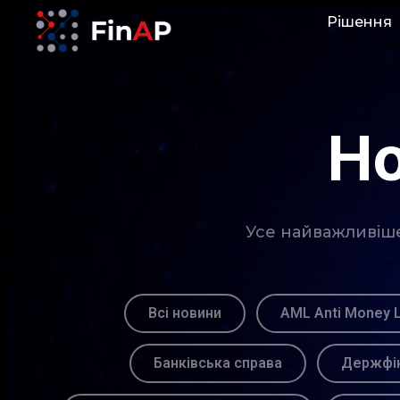
Рішення
Но
Усе найважливіше 
Всі новини
AML Anti Money 
Банківська справа
Держфін