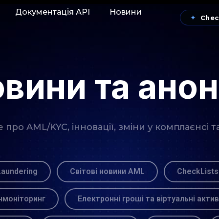
Документація АРІ
Новини
✦
Chec
вини та ано
про AML/KYC, інновації, зміни у комплаєнсі т
Laundering
Світові новини AML
CheckLists
моніторинг
Електронні гроші та віртуальні акти