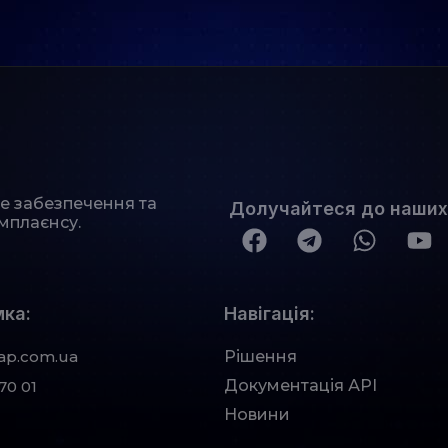
не забезпечення та
Долучайтеся до наших
мплаєнсу.
ка:
Навігація:
ap.com.ua
Рішення
Документація АРІ
70 01
Новини