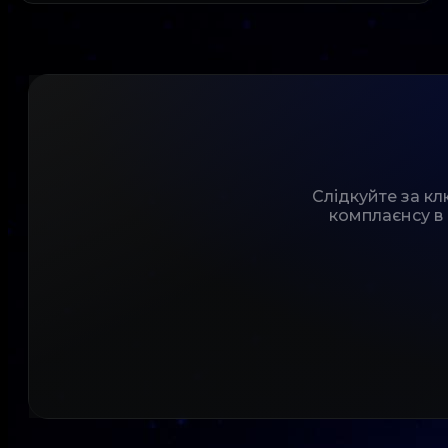
Слідкуйте за к
комплаєнсу в