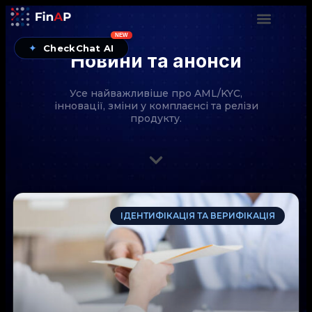
NEW
✦
CheckChat AI
Новини та анонси
Усе найважливіше про AML/KYC,
інновації, зміни у комплаєнсі та релізи
продукту.
CheckChat від FinAP — AI-помічник для перевірок
ІДЕНТИФІКАЦІЯ ТА ВЕРИФІКАЦІЯ