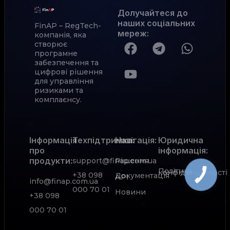
Долучайтеся до
наших соціальних
FinAP – RegTech-
мереж
:
компанія, яка
створює
програмне
забезпечення та
цифрові рішення
для управління
ризиками та
комплаєнсу.
Інформація
Техпідтримка:
Навігація:
Юридична
про
інформація:
продукти:
support@finap.com.ua
Рішення
Політика
конфіденційності
+38 098
Документація
АРІ
info@finap.com.ua
000 70 01
Новини
+38 098
000 70 01