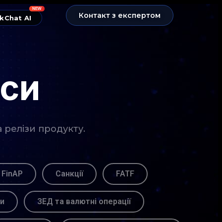
NEW
Контакт з експертом
kChat AI
нси
а релізи продукту.
 FinAP
Санкції
FATF
ви
ЗЕД та валютні операції