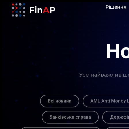
Рішення
Но
Усе найважливіше 
Всі новини
AML Anti Money 
Банківська справа
Держфін