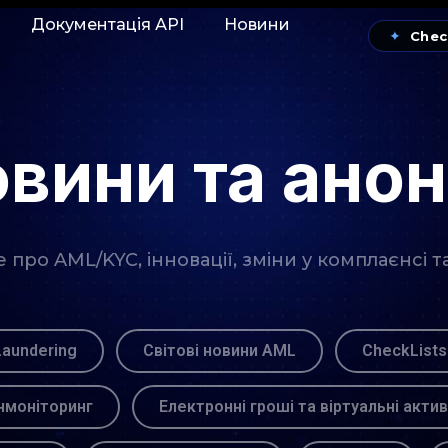
Документація АРІ
Новини
✦
Chec
вини та ано
про AML/KYC, інновації, зміни у комплаєнсі т
Laundering
Світові новини AML
CheckLists
моніторинг
Електронні гроші та віртуальні акти