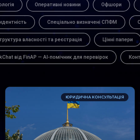
логія
Оперативні новини
Офшори
идентність
Спеціально визначені СПФМ
С
труктура власності та реєстрація
Цінні папери
kChat від FinAP — AI-помічник для перевірок
Кон
ЮРИДИЧНА КОНСУЛЬТАЦІЯ