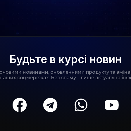
Будьте в курсі новин
лючовими новинами, оновленнями продукту та зміна
 наших соцмережах. Без спаму – лише актуальна інф