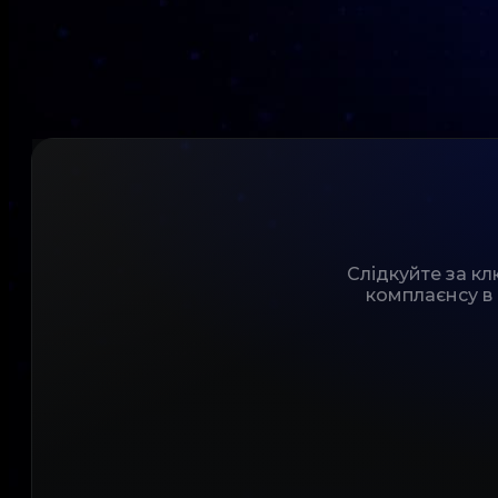
Слідкуйте за к
комплаєнсу в