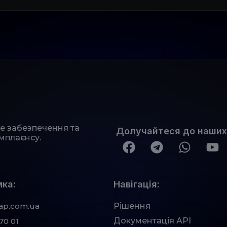
не забезпечення та
Долучайтеся до наших
мплаєнсу.
ка:
Навігація:
ap.com.ua
Рішення
Документація АРІ
70 01