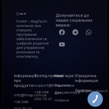
Долучайтеся до
наших соціальних
FinAP – RegTech-
мереж
:
компанія, яка
створює
програмне
забезпечення та
цифрові рішення
для управління
ризиками та
комплаєнсу.
Інформація
Техпідтримка:
Навігація:
Юридична
про
інформація:
продукти:
support@finap.com.ua
Рішення
Політика
конфіденційності
+38 098
Документація
АРІ
info@finap.com.ua
000 70 01
Новини
+38 098
000 70 01