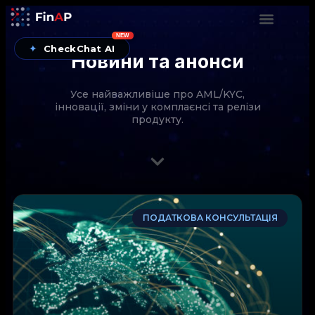
NEW
✦
CheckChat AI
Новини та анонси
Усе найважливіше про AML/KYC,
інновації, зміни у комплаєнсі та релізи
продукту.
CheckChat від FinAP — AI-помічник для перевірок
ПОДАТКОВА КОНСУЛЬТАЦІЯ