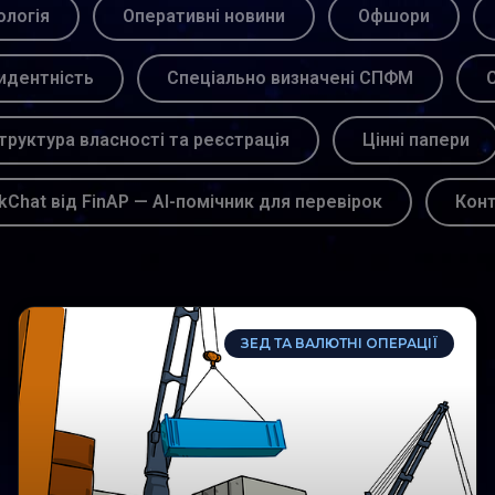
логія
Оперативні новини
Офшори
идентність
Спеціально визначені СПФМ
С
труктура власності та реєстрація
Цінні папери
kChat від FinAP — AI-помічник для перевірок
Кон
ЗЕД ТА ВАЛЮТНІ ОПЕРАЦІЇ