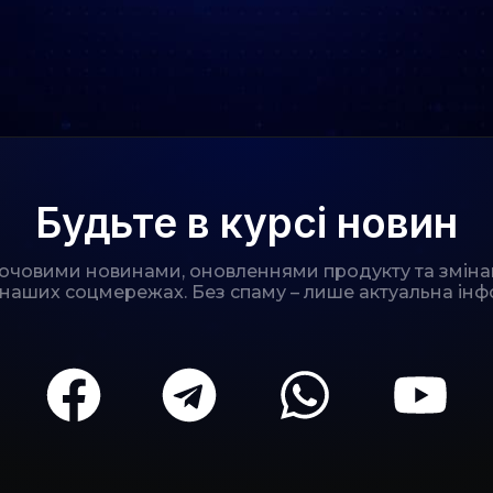
Будьте в курсі новин
лючовими новинами, оновленнями продукту та зміна
 наших соцмережах. Без спаму – лише актуальна інф