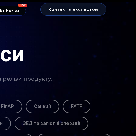
NEW
Контакт з експертом
kChat AI
нси
а релізи продукту.
 FinAP
Санкції
FATF
ви
ЗЕД та валютні операції