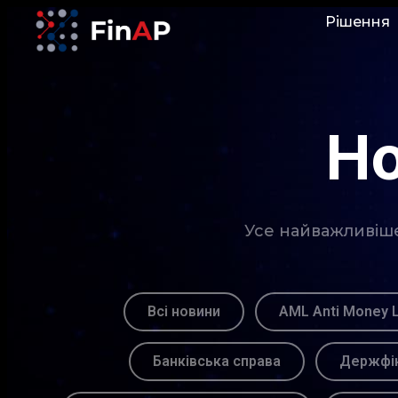
Рішення
Но
Усе найважливіше 
Всі новини
AML Anti Money 
Банківська справа
Держфін