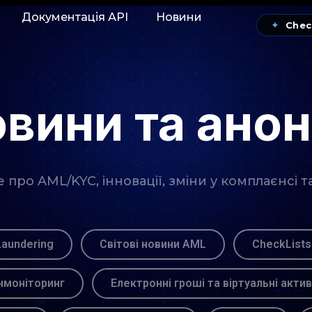
Документація АРІ
Новини
✦
Chec
вини та ано
про AML/KYC, інновації, зміни у комплаєнсі т
Laundering
Світові новини AML
CheckLists
моніторинг
Електронні гроші та віртуальні акти