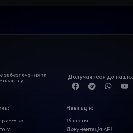
не забезпечення та
Долучайтеся до наших
мплаєнсу.
ка:
Навігація:
ap.com.ua
Рішення
Документація АРІ
70 01