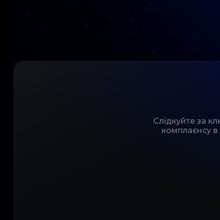
Слідкуйте за к
комплаєнсу в