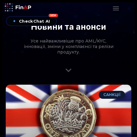
NEW
✦
CheckChat AI
Новини та анонси
Усе найважливіше про AML/KYC,
інновації, зміни у комплаєнсі та релізи
продукту.
CheckChat від FinAP — AI-помічник для перевірок
САНКЦІЇ