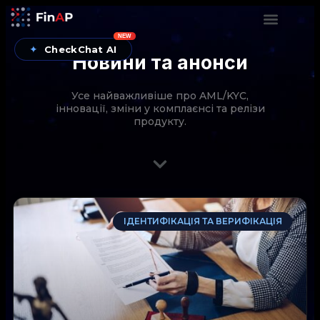
NEW
✦
CheckChat AI
Новини та анонси
Усе найважливіше про AML/KYC,
інновації, зміни у комплаєнсі та релізи
продукту.
CheckChat від FinAP — AI-помічник для перевірок
ІДЕНТИФІКАЦІЯ ТА ВЕРИФІКАЦІЯ