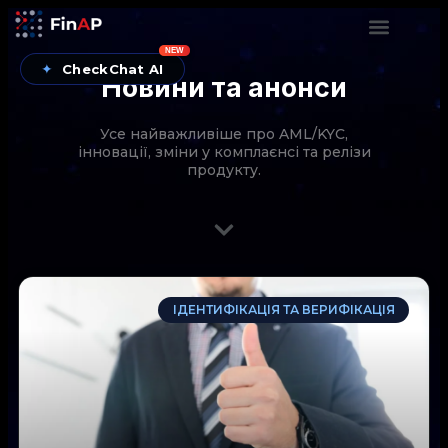
NEW
✦
CheckChat AI
Новини та анонси
Усе найважливіше про AML/KYC,
інновації, зміни у комплаєнсі та релізи
продукту.
CheckChat від FinAP — AI-помічник для перевірок
ІДЕНТИФІКАЦІЯ ТА ВЕРИФІКАЦІЯ