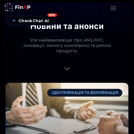
NEW
✦
CheckChat AI
Новини та анонси
Усе найважливіше про AML/KYC,
інновації, зміни у комплаєнсі та релізи
продукту.
CheckChat від FinAP — AI-помічник для перевірок
ІДЕНТИФІКАЦІЯ ТА ВЕРИФІКАЦІЯ